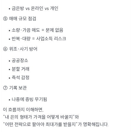
금은방 vs 온라인 vs 개인
⑤ 매매 규모 점검
소량·가끔 매도 = 문제 없음
반복·대량 = 사업소득 리스크
⑥ 위조·사기 방어
공공장소
분할 거래
즉석 감정
⑦ 기록 보관
나중에 증빙 무기됨
이 흐름까지 이해하면,
“내 은의 형태가 가격을 어떻게 바꿀지”와
“어떤 전략으로 팔아야 최대가를 받을지”가 명확해집니다.