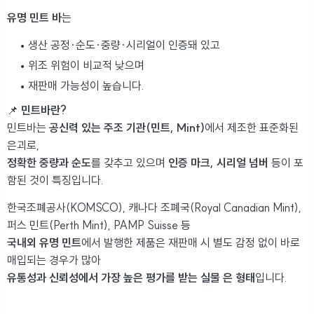
유명 민트 바
는
생산 공정·순도·중량·시리얼이 인증돼 있고
위조 위험이 비교적 낮으며
재판매 가능성이 높습니다.
📌
민트바란?
민트바는
공신력 있는 주조 기관(민트, Mint)
에서 제조한 표준화된
은괴로,
정확한 중량과 순도
를 갖추고 있으며
인증 마크, 시리얼 넘버
등이 포
함된 것이 특징입니다.
한국조폐공사(KOMSCO), 캐나다 조폐국(Royal Canadian Mint),
퍼스 민트(Perth Mint), PAMP Suisse 등
국내외 유명 민트
에서 발행한 제품은 재판매 시 별도 감정 없이 바로
매입되는 경우가 많아
유통성과 신뢰성에서 가장 높은 평가를 받는 실물 은 형태
입니다.