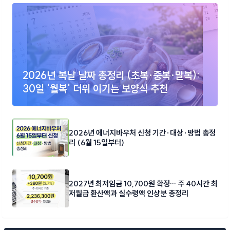
2026년 복날 날짜 총정리 (초복·중복·말복):
30일 '월복' 더위 이기는 보양식 추천
2026년 에너지바우처 신청 기간·대상·방법 총정
리 (6월 15일부터)
2027년 최저임금 10,700원 확정… 주 40시간 최
저월급 환산액과 실수령액 인상분 총정리