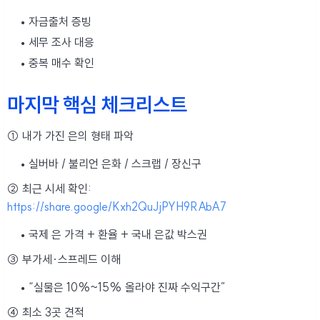
자금출처 증빙
세무 조사 대응
중복 매수 확인
마지막 핵심 체크리스트
① 내가 가진 은의 형태 파악
실버바 / 불리언 은화 / 스크랩 / 장신구
② 최근 시세 확인:
https://share.google/Kxh2QuJjPYH9RAbA7
국제 은 가격 + 환율 + 국내 은값 박스권
③ 부가세·스프레드 이해
“실물은 10%~15% 올라야 진짜 수익구간”
④ 최소 3곳 견적