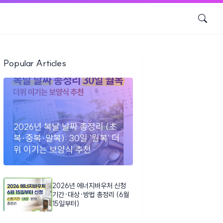
Popular Articles
2026년 복날 날짜 총정리 (초
복·중복·말복): 30일 '월복' 더
위 이기는 보양식 추천
2026년 에너지바우처 신청
기간·대상·방법 총정리 (6월
15일부터)