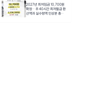
2027년 최저임금 10,700원
확정… 주 40시간 최저월급 환
산액과 실수령액 인상분 총정
리