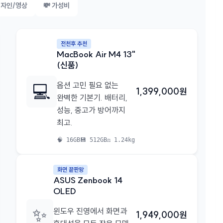
디자인/영상
💸 가성비
전천후 추천
MacBook Air M4 13"
(신품)
💻
옵션 고민 필요 없는
1,399,000원
완벽한 기본기. 배터리,
성능, 중고가 방어까지
최고.
🧠 16GB
💾 512GB
⚖️ 1.24kg
화면 끝판왕
ASUS Zenbook 14
OLED
✨
윈도우 진영에서 화면과
1,949,000원