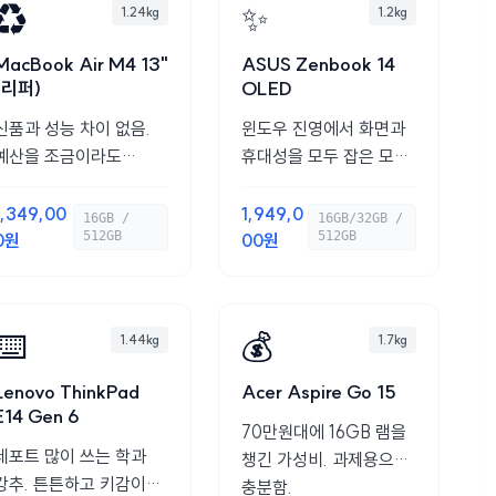
♻️
✨
1.24kg
1.2kg
MacBook Air M4 13"
ASUS Zenbook 14
(리퍼)
OLED
신품과 성능 차이 없음.
윈도우 진영에서 화면과
예산을 조금이라도
휴대성을 모두 잡은 모델.
아끼고 싶다면 최고의
영상/디자인 추천.
선택.
1,349,00
1,949,0
16GB /
16GB/32GB /
512GB
512GB
0원
00원
⌨️
💰
1.44kg
1.7kg
Lenovo ThinkPad
Acer Aspire Go 15
E14 Gen 6
70만원대에 16GB 램을
레포트 많이 쓰는 학과
챙긴 가성비. 과제용으로
강추. 튼튼하고 키감이
충분함.