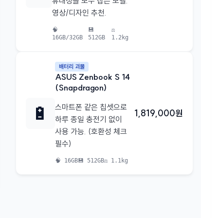
휴대성을 모두 잡은 모델.
영상/디자인 추천.
🧠
💾
⚖️
16GB/32GB
512GB
1.2kg
배터리 괴물
ASUS Zenbook S 14
(Snapdragon)
🔋
스마트폰 같은 칩셋으로
1,819,000원
하루 종일 충전기 없이
사용 가능. (호환성 체크
필수)
🧠 16GB
💾 512GB
⚖️ 1.1kg