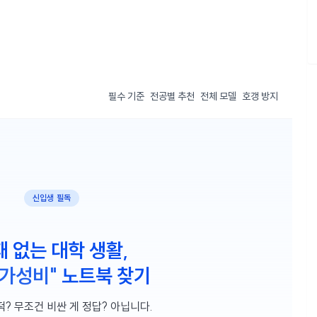
필수 기준
전공별 추천
전체 모델
호갱 방지
신입생 필독
패 없는 대학 생활,
 가성비"
노트북 찾기
떡? 무조건 비싼 게 정답? 아닙니다.