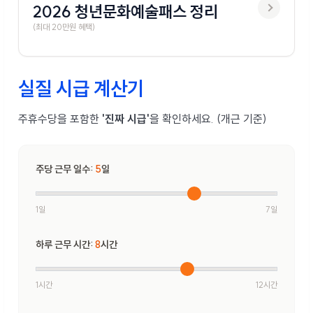
2026 청년문화예술패스 정리
(최대 20만원 혜택)
실질 시급 계산기
주휴수당을 포함한
'진짜 시급'
을 확인하세요. (개근 기준)
주당 근무 일수:
5
일
1일
7일
하루 근무 시간:
8
시간
1시간
12시간