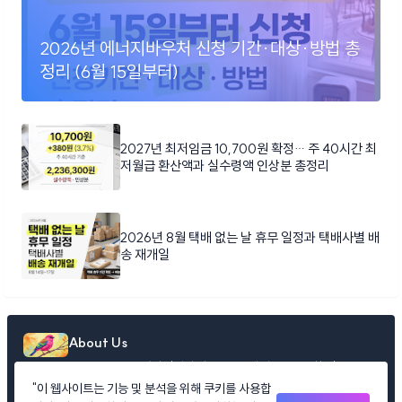
2026년 에너지바우처 신청 기간·대상·방법 총
정리 (6월 15일부터)
2027년 최저임금 10,700원 확정… 주 40시간 최
저월급 환산액과 실수령액 인상분 총정리
2026년 8월 택배 없는 날 휴무 일정과 택배사별 배
송 재개일
About Us
LifeInfoDaily: 매일 당신의 삶을 풍요롭게 만드는 유용한 정보들을
엄선하여 제공합니다
"이 웹사이트는 기능 및 분석을 위해 쿠키를 사용합