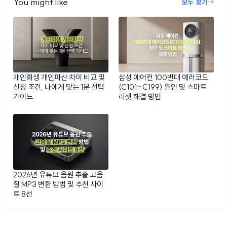
You might like
모두 보기
개인회생 개인파산 차이 비교 및
삼성 에어컨 100번대 에러코드
신청 조건, 나에게 맞는 1분 선택
(C101~C199) 원인 및 스마트
가이드
리셋 해결 방법
2026년 유튜브 음원 추출 고음
질 MP3 변환 방법 및 추천 사이
트 8선