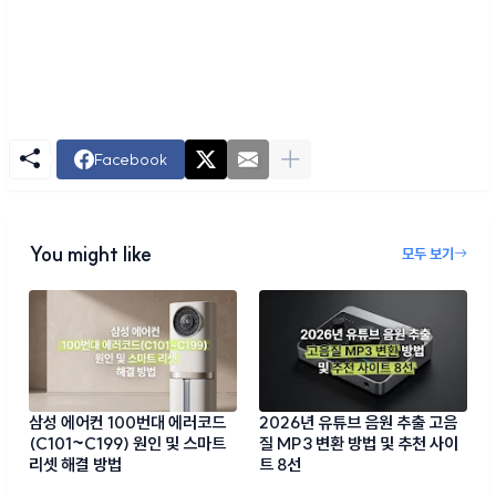
Facebook
You might like
모두 보기
삼성 에어컨 100번대 에러코드
2026년 유튜브 음원 추출 고음
(C101~C199) 원인 및 스마트
질 MP3 변환 방법 및 추천 사이
리셋 해결 방법
트 8선