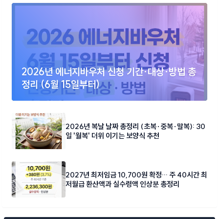
2026년 에너지바우처 신청 기간·대상·방법 총
정리 (6월 15일부터)
2026년 복날 날짜 총정리 (초복·중복·말복): 30
일 '월복' 더위 이기는 보양식 추천
2027년 최저임금 10,700원 확정… 주 40시간 최
저월급 환산액과 실수령액 인상분 총정리