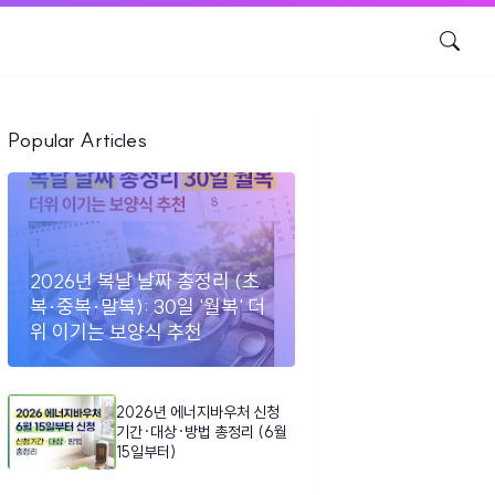
Popular Articles
2026년 복날 날짜 총정리 (초
복·중복·말복): 30일 '월복' 더
위 이기는 보양식 추천
2026년 에너지바우처 신청
기간·대상·방법 총정리 (6월
15일부터)