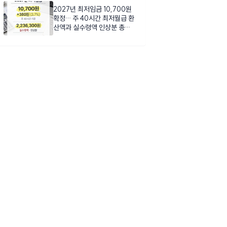
2027년 최저임금 10,700원
확정… 주 40시간 최저월급 환
산액과 실수령액 인상분 총정
리