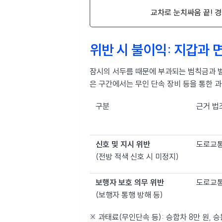
교차로 눈치싸움 끝! 경
위반 시 불이익: 지갑과
잠시의 서두름 때문에 부과되는 범칙금과 벌
은 구간에서는 무인 단속 장비 등을 통한 
구분
근거 법
신호 및 지시 위반
도로교통
(전방 적색 신호 시 미정지)
보행자 보호 의무 위반
도로교통
(보행자 통행 방해 등)
※ 과태료(무인단속 등): 승합차 8만 원, 