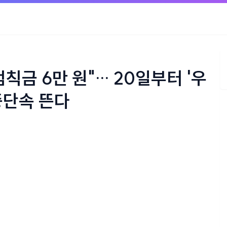
칙금 6만 원"… 20일부터 '우
중단속 뜬다