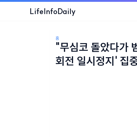
LifeInfoDaily
홈
"무심코 돌았다가 범
회전 일시정지' 집