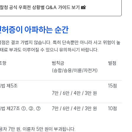
찰청 공식 우회전 상황별 Q&A 가이드 보기 📸
 면허증이 아파하는 순간
점은 결코 가볍지 않습니다. 특히 단속뿐만 아니라 사고 위험이 높
과태료 부과도 이루어질 수 있으니 유의하시기 바랍니다.
조항
범칙금
벌점
(승합/승용/이륜/자전거)
법 제5조
15점
7만 / 6만 / 4만 / 3만 원
법 제27조 ①, ②, ⑦
7만 / 6만 / 4만 / 3만 원
10점
승용차 7만 원, 이륜차 5만 원이 부과됩니다.