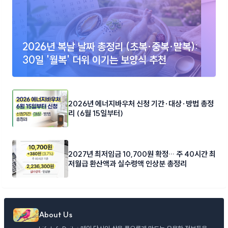
2026년 복날 날짜 총정리 (초복·중복·말복):
30일 '월복' 더위 이기는 보양식 추천
2026년 에너지바우처 신청 기간·대상·방법 총정
리 (6월 15일부터)
2027년 최저임금 10,700원 확정… 주 40시간 최
저월급 환산액과 실수령액 인상분 총정리
About Us