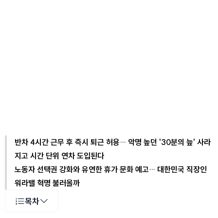
반차 4시간 근무 후 즉시 퇴근 허용… 악명 높던 '30분의 늪' 사라
지고 시간 단위 연차 도입된다
노동자 선택권 강화와 유연한 휴가 문화 예고… 대한민국 직장인
워라밸 혁명 불러올까
목차