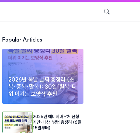
Popular Articles
2026년 복날 날짜 총정리 (초
복·중복·말복): 30일 '월복' 더
위 이기는 보양식 추천
2026년 에너지바우처 신청
기간·대상·방법 총정리 (6월
15일부터)