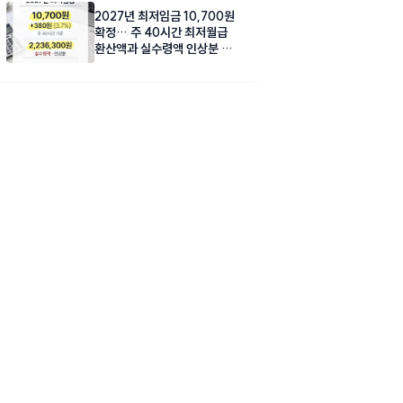
2027년 최저임금 10,700원
확정… 주 40시간 최저월급
환산액과 실수령액 인상분 총
정리