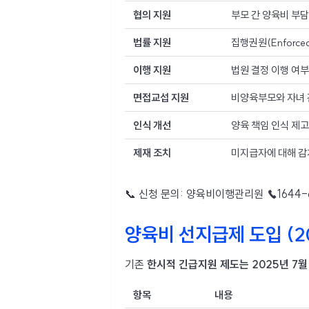
협의 지원
부모 간 양육비 부담
법률 지원
집행권원(Enforce
이행 지원
법원 결정 이행 여부
면접교섭 지원
비양육부모와 자녀 간
인식 개선
양육 책임 인식 제고
제재 조치
미지급자에 대해 감치
📞 신청 문의: 양육비이행관리원 ☎1644-6
양육비 선지급제 도입 (20
기존
한시적 긴급지원 제도는 2025년 7월
항목
내용