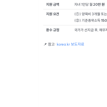
지원 금액
자녀 1인당 월
20만 원
지원 요건
(①) 양육비 3개월 또는
(②) 기준중위소득
15
환수 규정
국가가 선지급 후, 채무
📌 참고:
korea.kr 보도자료