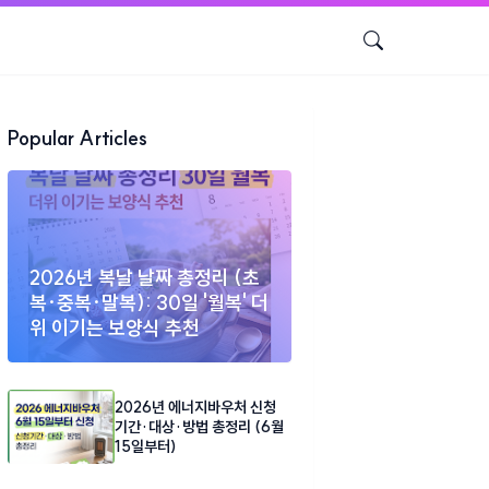
Popular Articles
2026년 복날 날짜 총정리 (초
복·중복·말복): 30일 '월복' 더
위 이기는 보양식 추천
2026년 에너지바우처 신청
기간·대상·방법 총정리 (6월
15일부터)