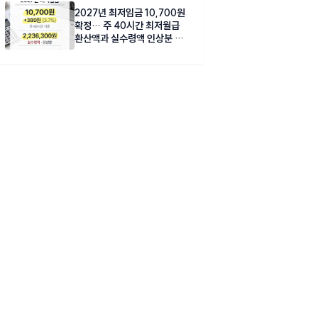
2027년 최저임금 10,700원
확정… 주 40시간 최저월급
환산액과 실수령액 인상분 총
정리