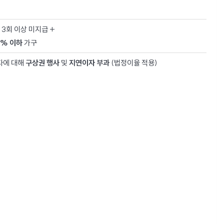
 3회 이상 미지급 +
0% 이하
가구
자에 대해
구상권 행사
및
지연이자 부과
(법정이율 적용)