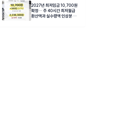
2027년 최저임금 10,700원
확정… 주 40시간 최저월급
환산액과 실수령액 인상분 총
정리