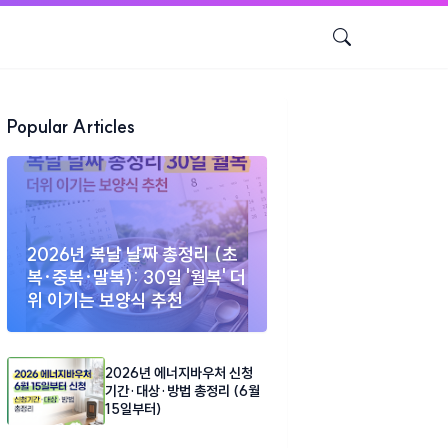
Popular Articles
2026년 복날 날짜 총정리 (초
복·중복·말복): 30일 '월복' 더
위 이기는 보양식 추천
2026년 에너지바우처 신청
기간·대상·방법 총정리 (6월
15일부터)