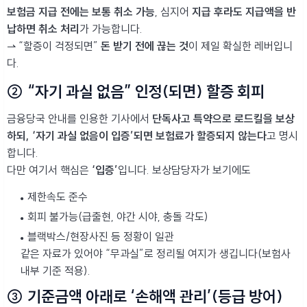
보험금 지급 전에는 보통 취소 가능
, 심지어
지급 후라도 지급액을 반
납하면 취소 처리
가 가능합니다.
⇀ “할증이 걱정되면”
돈 받기 전에 끊는 것
이 제일 확실한 레버입니
다.
② “자기 과실 없음” 인정(되면) 할증 회피
금융당국 안내를 인용한 기사에서
단독사고 특약으로 로드킬을 보상
하되, ‘자기 과실 없음이 입증’되면 보험료가 할증되지 않는다
고 명시
합니다.
다만 여기서 핵심은
‘입증’
입니다. 보상담당자가 보기에도
제한속도 준수
회피 불가능(급출현, 야간 시야, 충돌 각도)
블랙박스/현장사진 등 정황이 일관
같은 자료가 있어야 “무과실”로 정리될 여지가 생깁니다(보험사
내부 기준 적용).
③ 기준금액 아래로 ‘손해액 관리’(등급 방어)