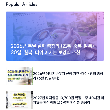
Popular Articles
2026년 복날 날짜 총정리 (초복·중복·말복):
30일 '월복' 더위 이기는 보양식 추천
2026년 에너지바우처 신청 기간·대상·방법 총정
리 (6월 15일부터)
2027년 최저임금 10,700원 확정… 주 40시간 최
저월급 환산액과 실수령액 인상분 총정리