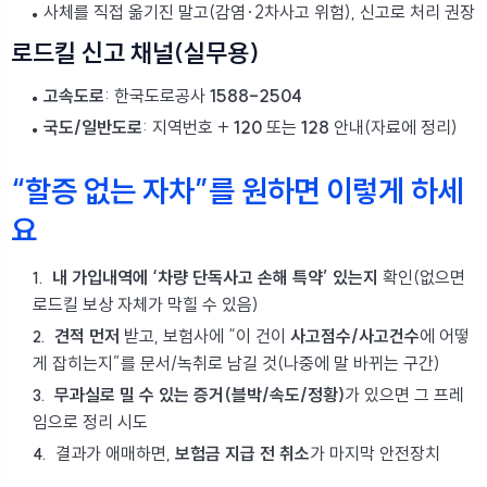
사체를 직접 옮기진 말고(감염·2차사고 위험), 신고로 처리 권장
로드킬 신고 채널(실무용)
고속도로
: 한국도로공사
1588-2504
국도/일반도로
: 지역번호 +
120
또는
128
안내(자료에 정리)
“할증 없는 자차”를 원하면 이렇게 하세
요
내 가입내역에 ‘차량 단독사고 손해 특약’ 있는지
확인(없으면
로드킬 보상 자체가 막힐 수 있음)
견적 먼저
받고, 보험사에 “이 건이
사고점수/사고건수
에 어떻
게 잡히는지”를 문서/녹취로 남길 것(나중에 말 바뀌는 구간)
무과실로 밀 수 있는 증거(블박/속도/정황)
가 있으면 그 프레
임으로 정리 시도
결과가 애매하면,
보험금 지급 전 취소
가 마지막 안전장치