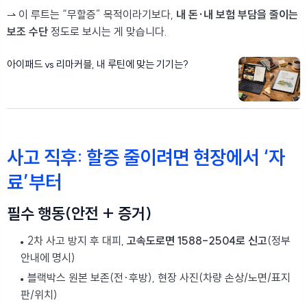
⇀ 이 루트는 “무할증” 목적이라기보다,
내 돈·내 보험 부담을 줄이는
보조 수단
정도로 보시는 게 맞습니다.
아이패드 vs 리마커블, 내 루틴에 맞는 기기는?
사고 직후: 할증 줄이려면 현장에서 ‘자
료’부터
필수 행동(안전 + 증거)
2차 사고 방지 후 대피,
고속도로면 1588-2504로 신고
(정부
안내에 명시)
블랙박스 원본 보존(전·후방), 현장 사진(차량 손상/노면/표지
판/위치)