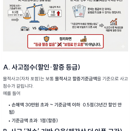
A. 사고점수(할인·할증 등급)
물적사고(자차 포함)는 보통
물적사고 할증기준금액
을 기준으로 사고
점수가 갈립니다.
예를 들어
손해액 30만원 초과 ~ 기준금액 이하
:
0.5점(3년간 할인 안
됨)
기준금액 초과
:
1점(할증)