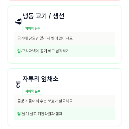
냉동 고기 / 생선
🥩
지퍼백 필수
공기에 닿으면 말라서 맛이 없어져요.
팁:
프리저백에 공기 빼고 납작하게
자투리 잎채소
🥬
지퍼백 필수
금방 시들어서 수분 보호가 필요해요.
팁:
물기 털고 키친타월과 함께