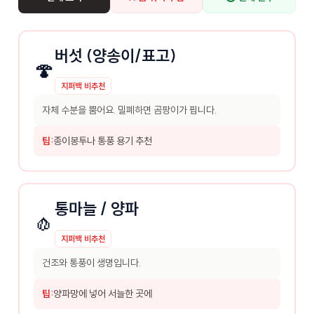
버섯 (양송이/표고)
🍄
지퍼백 비추천
자체 수분을 뿜어요. 밀폐하면 곰팡이가 핍니다.
팁:
종이봉투나 통풍 용기 추천
통마늘 / 양파
🧄
지퍼백 비추천
건조와 통풍이 생명입니다.
팁:
양파망에 넣어 서늘한 곳에