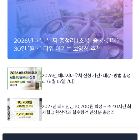
2026년 복날 날짜 총정리 (초복·중복·말복):
30일 '월복' 더위 이기는 보양식 추천
2026년 에너지바우처 신청 기간·대상·방법 총정
리 (6월 15일부터)
2027년 최저임금 10,700원 확정… 주 40시간 최
저월급 환산액과 실수령액 인상분 총정리