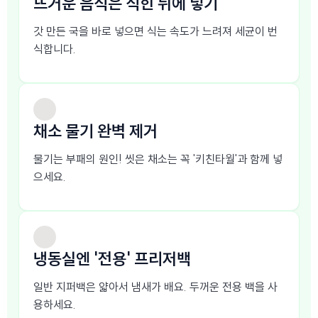
뜨거운 음식은 식힌 뒤에 넣기
갓 만든 국을 바로 넣으면 식는 속도가 느려져 세균이 번
식합니다.
채소 물기 완벽 제거
물기는 부패의 원인! 씻은 채소는 꼭 '키친타월'과 함께 넣
으세요.
냉동실엔 '전용' 프리저백
일반 지퍼백은 얇아서 냄새가 배요. 두꺼운 전용 백을 사
용하세요.