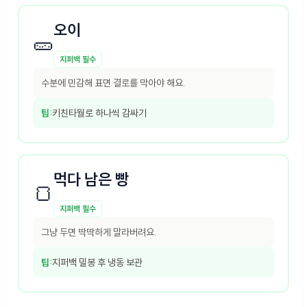
오이
🥒
지퍼백 필수
수분에 민감해 표면 결로를 막아야 해요.
팁:
키친타월로 하나씩 감싸기
먹다 남은 빵
🍞
지퍼백 필수
그냥 두면 딱딱하게 말라버려요.
팁:
지퍼백 밀봉 후 냉동 보관