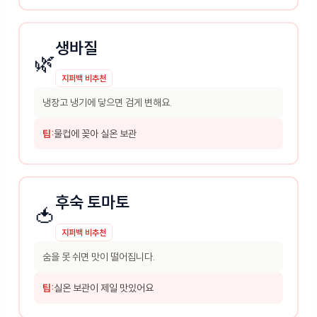
생바질
🌿
지퍼백 비추천
냉장고 냉기에 닿으면 검게 변해요.
팁:
물컵에 꽂아 실온 보관
후숙 토마토
🍅
지퍼백 비추천
숨을 못 쉬면 맛이 떨어집니다.
팁:
실온 보관이 제일 맛있어요