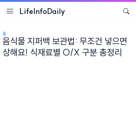
LifeInfoDaily
홈
음식물 지퍼백 보관법: 무조건 넣으면
상해요! 식재료별 O/X 구분 총정리