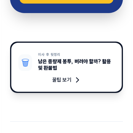
이사 후 뒷정리
🗑️
남은 종량제 봉투, 버려야 할까? 활용
및 환불법
→
꿀팁 보기