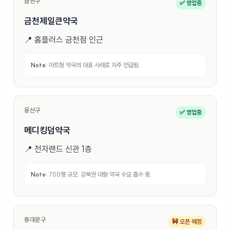
금천구
✅ 영업중
금천제일큰약국
📍
홈플러스 금천점 인근
Note:
마트형 약국의 대표 사례로 자주 언급됨.
용산구
✅ 영업중
메디킹덤약국
📍
전자랜드 신관 1층
Note:
700평 규모. 강북권 대형 약국 수요 흡수 중.
동대문구
🚧 오픈 예정