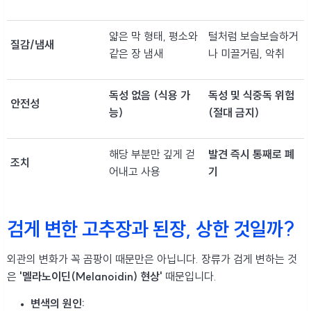
얇은 막 형태, 평소와
털처럼 보슬보슬하거
질감/냄새
같은 장 냄새
나 미끌거림, 악취
독성 없음 (식용 가
독성 및 식중독 위험
안전성
능)
(절대 금지)
해당 부분만 깊게 걷
발견 즉시 통째로 폐
조치
어내고 사용
기
검게 변한 고추장과 된장, 상한 것일까?
외관의 변화가 꼭 곰팡이 때문만은 아닙니다. 장류가 검게 변하는 것
은
'멜라노이딘(Melanoidin) 현상'
때문입니다.
변색의 원인: