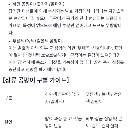
하얀 곰팡이 (꽃가지/골마지):
장기간 미생물에 의해 숙성되는 발효 과정에서 나타나는 자연스러
운 현상입니다. 효모나 곰팡이가 공기와 만나 형성되는 일종의 피
막으로,
독성이 없으므로 해당 부분만 걷어내고 드셔도 무방합니
다.
푸른색/녹색/검은색 곰팡이:
이는 발효가 아닌 외부 균 침입에 의한
'부패'
의 신호입니다. 표면
에 털이 난 것처럼 보슬보슬하거나 끈적이는 질감이 느껴진다면
이미 장 전체에 독소가 퍼졌을 가능성이 큽니다. 발견 즉시 섭취를
중단하고 전량을 폐기해야 합니다.
[장류 곰팡이 구별 가이드]
하얀색 곰팡이 (꽃가
푸른색 / 녹색 / 검은
구분
지/골마지)
색 곰팡이
발효 과정 중 효모/곰
외부 잡균 침입 및 온
원인
팡이 반응
도·습도 관리 실패