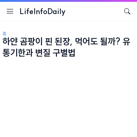
LifeInfoDaily
홈
하얀 곰팡이 핀 된장, 먹어도 될까? 유
통기한과 변질 구별법