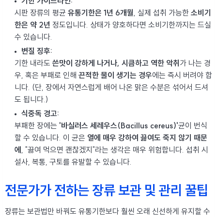
기한 가이드라인:
시판 장류의 평균
유통기한은 1년 6개월
, 실제 섭취 가능한
소비기
한은 약 2년
정도입니다. 상태가 양호하다면 소비기한까지는 드실
수 있습니다.
변질 징후:
기한 내라도
쓴맛이 강하게 나거나, 시큼하고 역한 악취
가 나는 경
우, 혹은 부패로 인해
끈적한 물이 생기는 경우
에는 즉시 버려야 합
니다. (단, 장에서 자연스럽게 배어 나온 맑은 수분은 섞어서 드셔
도 됩니다.)
식중독 경고:
부패한 장에는
'바실러스 세레우스(Bacillus cereus)'
균이 번식
할 수 있습니다. 이 균은
열에 매우 강하여 끓여도 죽지 않기 때문
에
, "끓여 먹으면 괜찮겠지"라는 생각은 매우 위험합니다. 섭취 시
설사, 복통, 구토를 유발할 수 있습니다.
전문가가 전하는 장류 보관 및 관리 꿀팁
장류는 보관법만 바꿔도 유통기한보다 훨씬 오래 신선하게 유지할 수