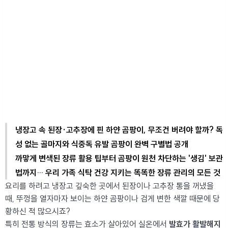
냉장고 속 된장·고추장에 핀 하얀 곰팡이, 무조건 버려야 할까? 독
성 없는 골마지와 식중독 유발 곰팡이 완벽 구별법 공개
까맣게 변색된 장류 활용 팁부터 곰팡이 원천 차단하는 '생김' 보관
법까지… 우리 가족 식탁 건강 지키는 똑똑한 장류 관리의 모든 것
요리를 하려고 냉장고 깊숙한 곳에서 된장이나 고추장 통을 꺼냈을
때, 뚜껑을 열자마자 보이는 하얀 곰팡이나 검게 변한 색깔 때문에 당
황하신 적 많으시죠?
특히 전통 방식의 장류는 효소가 살아있어 실온에서
발효가 활발해지