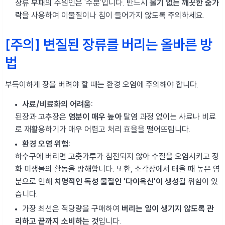
장류 부패의 주원인은 '수분'입니다. 반드시
물기 없는 깨끗한 숟가
락
을 사용하여 이물질이나 침이 들어가지 않도록 주의하세요.
[주의] 변질된 장류를 버리는 올바른 방
법
부득이하게 장을 버려야 할 때는 환경 오염에 주의해야 합니다.
사료/비료화의 어려움:
된장과 고추장은
염분이 매우 높아
탈염 과정 없이는 사료나 비료
로 재활용하기가 매우 어렵고 처리 효율을 떨어뜨립니다.
환경 오염 위험:
하수구에 버리면 고춧가루가 침전되지 않아 수질을 오염시키고 정
화 미생물의 활동을 방해합니다. 또한, 소각장에서 태울 때 높은 염
분으로 인해
치명적인 독성 물질인 '다이옥신'이 생성
될 위험이 있
습니다.
가장 최선은 적당량을 구매하여
버리는 일이 생기지 않도록 관
리하고 끝까지 소비하는 것
입니다.