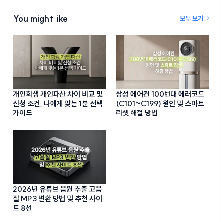
You might like
모두 보기
개인회생 개인파산 차이 비교 및
삼성 에어컨 100번대 에러코드
신청 조건, 나에게 맞는 1분 선택
(C101~C199) 원인 및 스마트
가이드
리셋 해결 방법
2026년 유튜브 음원 추출 고음
질 MP3 변환 방법 및 추천 사이
트 8선