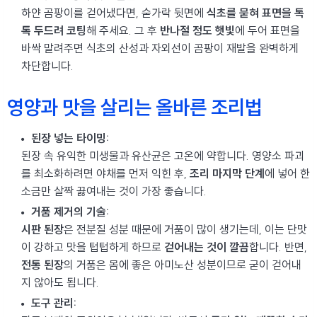
하얀 곰팡이를 걷어냈다면, 숟가락 뒷면에
식초를 묻혀 표면을 톡
톡 두드려 코팅
해 주세요. 그 후
반나절 정도 햇빛
에 두어 표면을
바싹 말려주면 식초의 산성과 자외선이 곰팡이 재발을 완벽하게
차단합니다.
영양과 맛을 살리는 올바른 조리법
된장 넣는 타이밍:
된장 속 유익한 미생물과 유산균은 고온에 약합니다. 영양소 파괴
를 최소화하려면 야채를 먼저 익힌 후,
조리 마지막 단계
에 넣어 한
소금만 살짝 끓여내는 것이 가장 좋습니다.
거품 제거의 기술:
시판 된장
은 전분질 성분 때문에 거품이 많이 생기는데, 이는 단맛
이 강하고 맛을 텁텁하게 하므로
걷어내는 것이 깔끔
합니다. 반면,
전통 된장
의 거품은 몸에 좋은 아미노산 성분이므로 굳이 걷어내
지 않아도 됩니다.
도구 관리: