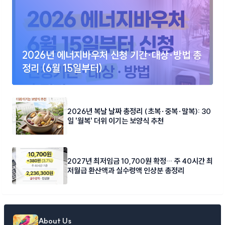
2026년 에너지바우처 신청 기간·대상·방법 총
정리 (6월 15일부터)
2026년 복날 날짜 총정리 (초복·중복·말복): 30
일 '월복' 더위 이기는 보양식 추천
2027년 최저임금 10,700원 확정… 주 40시간 최
저월급 환산액과 실수령액 인상분 총정리
About Us