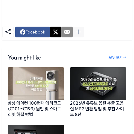
Facebook
You might like
모두 보기
삼성 에어컨 100번대 에러코드
2026년 유튜브 음원 추출 고음
(C101~C199) 원인 및 스마트
질 MP3 변환 방법 및 추천 사이
리셋 해결 방법
트 8선