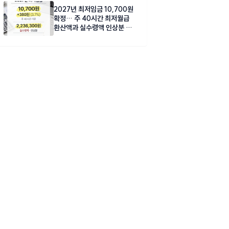
2027년 최저임금 10,700원
확정… 주 40시간 최저월급
환산액과 실수령액 인상분 총
정리