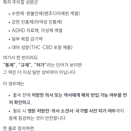
특히 주의할 성분군:
수면제·항불안제(벤조디아제핀 계열)
강한 진통제(마약성 진통제)
ADHD 치료제, 각성제 계열
일부 복합 감기약
대마 성분(THC·CBD 포함 제품)
여기서 한 번이라도
“통제”, “규제”, “허가”
라는 단어가 보이면
그 약은 더 이상 일반 상비약이 아닙니다.
이 경우에는
출국 전에
처방한 의사 또는 약사에게 해외 반입 가능 여부를 먼
저 확인하고
,
필요 시
영문 처방전·의사 소견서·국가별 사전 허가 여부
까지
함께 점검하는 것이 안전합니다.
한 줄로 정리하면,