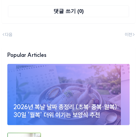
댓글 쓰기 (0)
다음
이전
Popular Articles
2026년 복날 날짜 총정리 (초복·중복·말복):
30일 '월복' 더위 이기는 보양식 추천