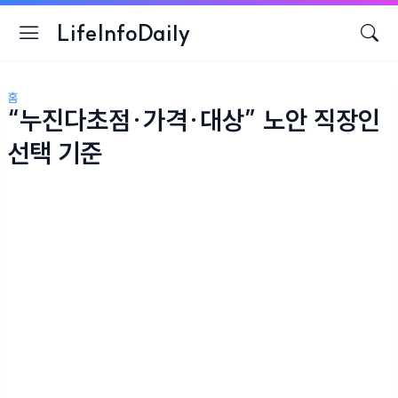
LifeInfoDaily
홈
“누진다초점·가격·대상” 노안 직장인
선택 기준