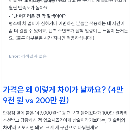
이럴 땐
'오피스용(실내용) 렌즈'
라고 중·근거리에 특화된 렌즈가
훨씬 만족도가 높아요.
"난 어지러운 건 딱 질색이야":
평소에 차 멀미가 심하거나 예민하신 분들은 적응하는 데 시간이
좀 더 걸릴 수 있어요. 렌즈 주변부가 살짝 일렁이는 느낌이 들거든
요. (물론 대부분은 시간 지나면 적응하십니다!)
Error:
검색결과 없음
가격은 왜 이렇게 차이가 날까요? (4만
9천 원 vs 200만 원)
안경점 앞에 붙은 "49,000원~" 광고 보고 들어갔다가 100만 원짜리
추천받고 당황하신 적 있으시죠? 이게 상술이라기보다는,
'기술력의
차이'
라고 보시면 돼요. 크게 세 구간으로 나눠볼게요.