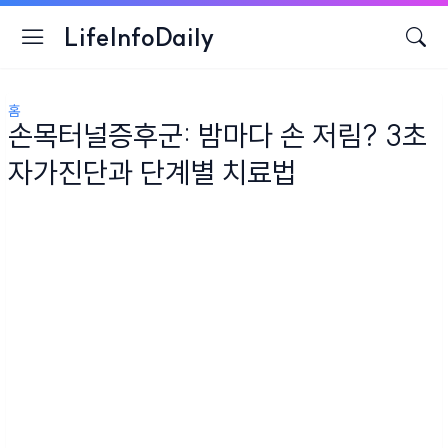
LifeInfoDaily
홈
손목터널증후군: 밤마다 손 저림? 3초
자가진단과 단계별 치료법