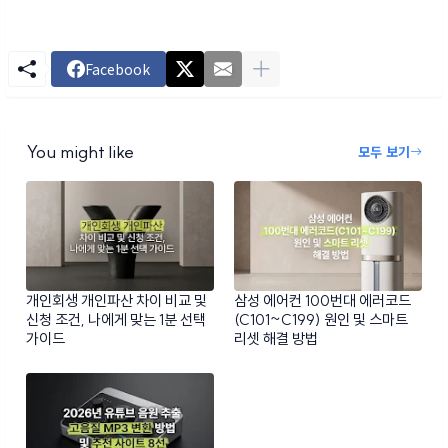
Facebook
You might like
모두 보기
개인회생 개인파산 차이 비교 및
삼성 에어컨 100번대 에러코드
신청 조건, 나에게 맞는 1분 선택
(C101~C199) 원인 및 스마트
가이드
리셋 해결 방법