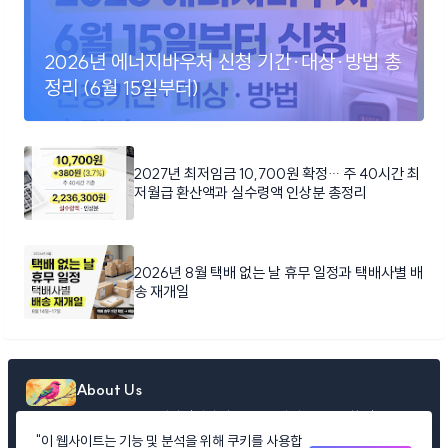
2026년 에너지바우처 신청 기간·대상·방법 총
정리 (6월 15일부터)
2027년 최저임금 10,700원 확정… 주 40시간 최
저월급 환산액과 실수령액 인상분 총정리
2026년 8월 택배 없는 날 휴무 일정과 택배사별 배
송 재개일
About Us
LifeInfoDaily: 매일 당신의 삶을 풍요롭게 만드는 유용한 정보들을
엄선하여 제공합니다
"이 웹사이트는 기능 및 분석을 위해 쿠키를 사용합