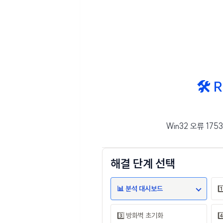
🛠️
Win32 오류 175
해결 단계 선택
📊 분석 대시보드
1
3️⃣ 방화벽 초기화
4