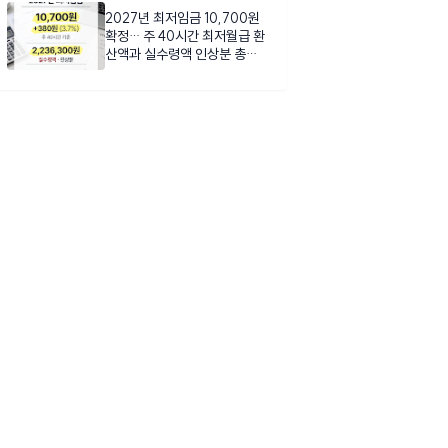
2027년 최저임금 10,700원
확정… 주 40시간 최저월급 환
산액과 실수령액 인상분 총정
리