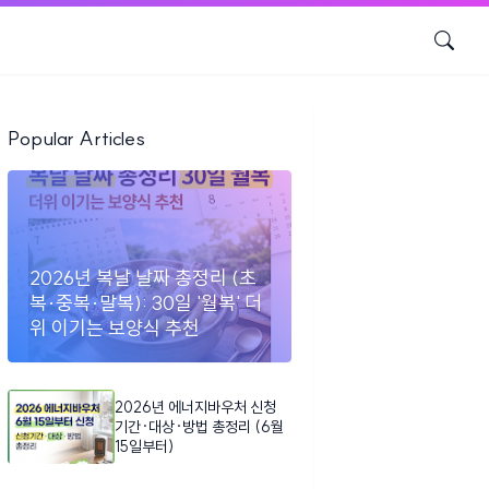
Popular Articles
2026년 복날 날짜 총정리 (초
복·중복·말복): 30일 '월복' 더
위 이기는 보양식 추천
2026년 에너지바우처 신청
기간·대상·방법 총정리 (6월
15일부터)