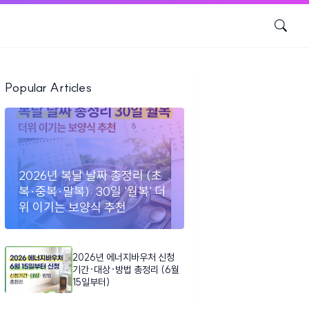
Popular Articles
2026년 복날 날짜 총정리 (초
복·중복·말복): 30일 '월복' 더
위 이기는 보양식 추천
2026년 에너지바우처 신청
기간·대상·방법 총정리 (6월
15일부터)