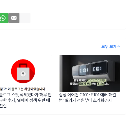
모두 보기
블로그 스팟 삭제됐다가 하루 만
삼성 에어컨 C101·E101 에러 해결
구한 후기, 멀웨어 정책 위반 메
법: 실외기 전원부터 초기화까지
 진실