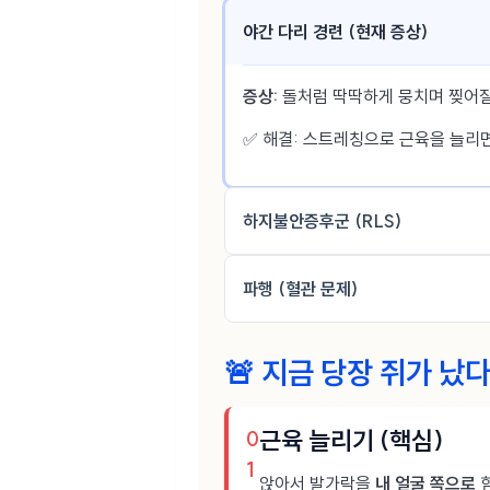
야간 다리 경련 (현재 증상)
증상:
돌처럼 딱딱하게 뭉치며 찢어질
✅ 해결: 스트레칭으로 근육을 늘리면
하지불안증후군 (RLS)
파행 (혈관 문제)
🚨 지금 당장 쥐가 났
근육 늘리기 (핵심)
0
1
앉아서 발가락을
내 얼굴 쪽으로