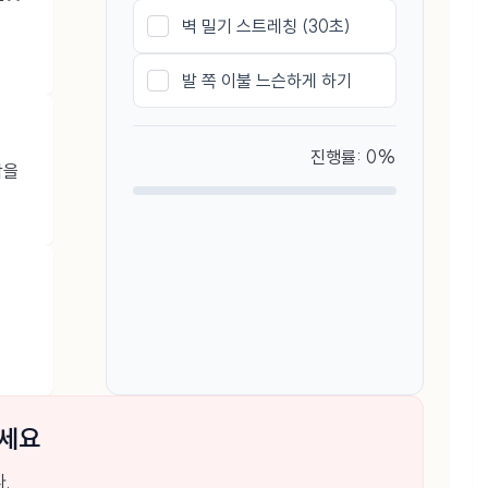
벽 밀기 스트레칭 (30초)
발 쪽 이불 느슨하게 하기
진행률: 0%
닥을
보세요
.