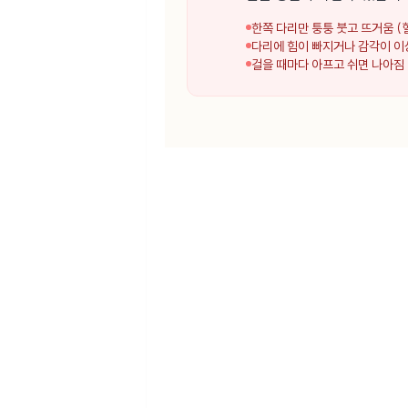
한쪽 다리만 퉁퉁 붓고 뜨거움 (
다리에 힘이 빠지거나 감각이 
걸을 때마다 아프고 쉬면 나아짐 