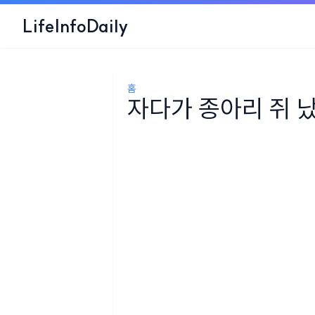
LifeInfoDaily
홈
자다가 종아리 쥐 났