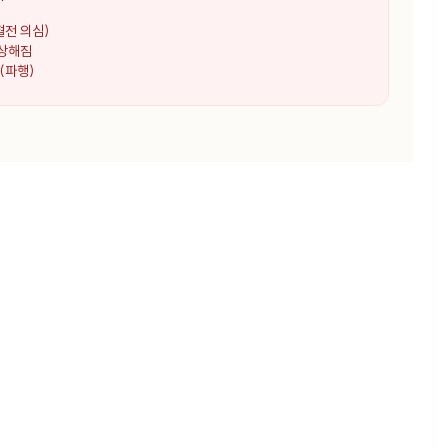
혈전 의심)
이상해짐
(파행)