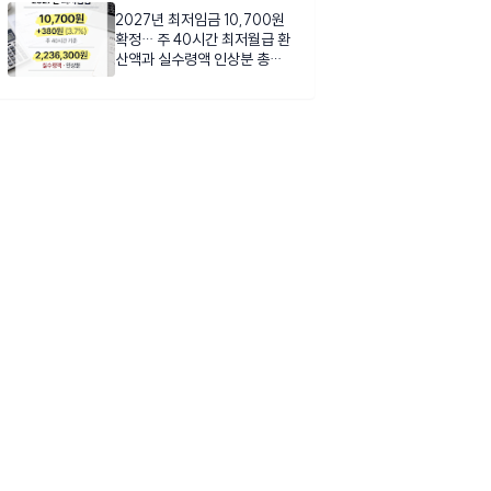
2027년 최저임금 10,700원
확정… 주 40시간 최저월급 환
산액과 실수령액 인상분 총정
리