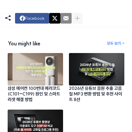
Facebook
You might like
모두 보기
삼성 에어컨 100번대 에러코드
2026년 유튜브 음원 추출 고음
(C101~C199) 원인 및 스마트
질 MP3 변환 방법 및 추천 사이
리셋 해결 방법
트 8선