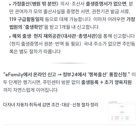
가정출산(병원 밖 분만):
의사·조산사
출생증명서가 없으면
, 분
만 관여자가 모의 출산사실을 증명한 서면, 권한기관 발급 서류,
119 구급활동일지
등으로 대체 가능합니다. 이마저 어려우면
가정
법원의 ‘출생확인’
을 받고 1개월 내 신고합니다.
해외 출생:
현지 재외공관(대사관·총영사관)
을 통해 신고합니다
(현지 출생증명서 원본·번역 등 필요). 국내 주소가 없으면 주민등
록은 별도 절차가 따릅니다.
“eFamily에서 온라인 신고
⇀
정부24에서 ‘행복출산’ 통합신청.”
이
두 단계만 챙기시면, 주민센터 방문 없이
출생등록 + 초기 양육지원
까지 자연스럽게 이어집니다.
다자녀 자동차 취득세 감면 조건·대상·신청 절차 정리