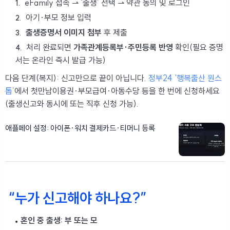
eFamily 접속 ⇀ ‘출생’ 선택 ⇀ 약관 동의 및 로그인
아기·부모 정보 입력
출생증명서 이미지 첨부
후 제출
처리 완료되면
가족관계등록부·주민등록 반영
확인(필요 증명
서는 온라인 즉시 발급 가능)
다음 단계(복지): 신고만으로 끝이 아닙니다.
정부24 ‘행복출산 원스
톱’
에서 첫만남이용권·부모급여·아동수당 등을 한 번에 신청하세요
(출생신고와 동시에 또는 직후 신청 가능).
애플페이 설정: 아이폰·워치 결제카드·티머니 등록
“누가 신고해야 하나요?”
혼인 중 출생: 부 또는 모