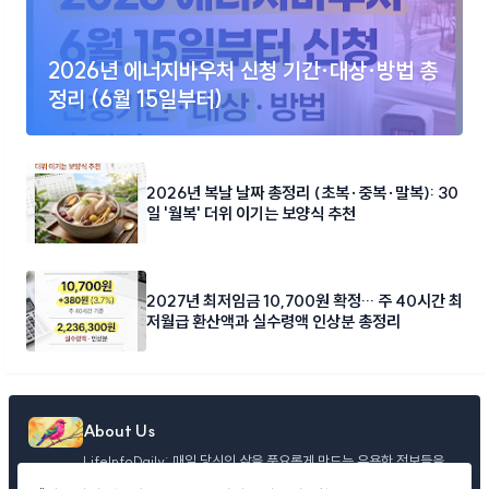
2026년 에너지바우처 신청 기간·대상·방법 총
정리 (6월 15일부터)
2026년 복날 날짜 총정리 (초복·중복·말복): 30
일 '월복' 더위 이기는 보양식 추천
2027년 최저임금 10,700원 확정… 주 40시간 최
저월급 환산액과 실수령액 인상분 총정리
About Us
LifeInfoDaily: 매일 당신의 삶을 풍요롭게 만드는 유용한 정보들을
엄선하여 제공합니다