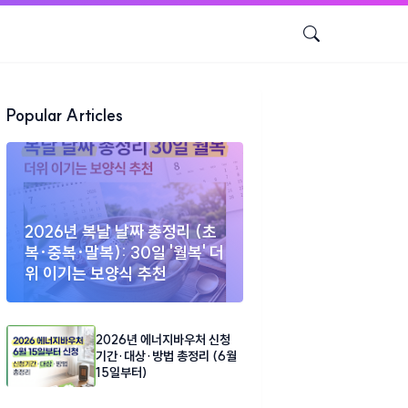
Popular Articles
2026년 복날 날짜 총정리 (초
복·중복·말복): 30일 '월복' 더
위 이기는 보양식 추천
2026년 에너지바우처 신청
기간·대상·방법 총정리 (6월
15일부터)