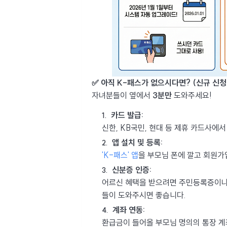
✅ 아직 K-패스가 없으시다면? (신규 신청
자녀분들이 옆에서
3분만
도와주세요!
카드 발급:
신한, KB국민, 현대 등 제휴 카드사에
앱 설치 및 등록:
'K-패스' 앱
을 부모님 폰에 깔고 회원가
신분증 인증:
어르신 혜택을 받으려면 주민등록증이
들이 도와주시면 좋습니다.
계좌 연동:
환급금이 들어올 부모님 명의의 통장 계