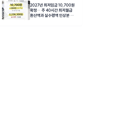
2027년 최저임금 10,700원
확정… 주 40시간 최저월급
환산액과 실수령액 인상분 총
정리