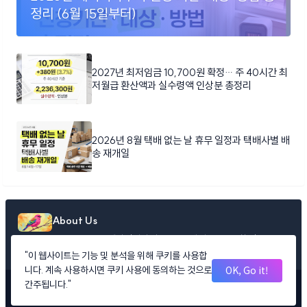
정리 (6월 15일부터)
2027년 최저임금 10,700원 확정… 주 40시간 최
저월급 환산액과 실수령액 인상분 총정리
2026년 8월 택배 없는 날 휴무 일정과 택배사별 배
송 재개일
About Us
LifeInfoDaily: 매일 당신의 삶을 풍요롭게 만드는 유용한 정보들을
엄선하여 제공합니다
"이 웹사이트는 기능 및 분석을 위해 쿠키를 사용합
OK, Go it!
니다. 계속 사용하시면 쿠키 사용에 동의하는 것으로
간주됩니다."
Copyright © lifeinfodaily All Rights Reserved.