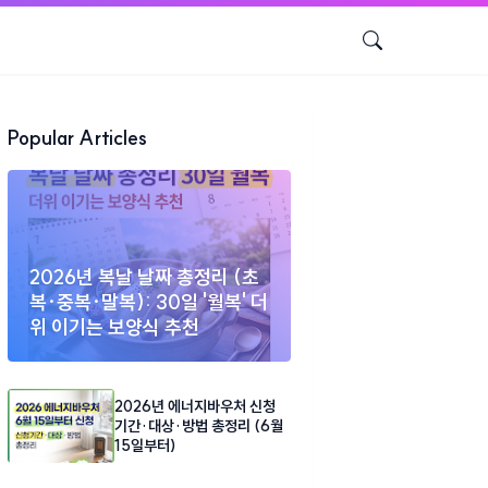
Popular Articles
2026년 복날 날짜 총정리 (초
복·중복·말복): 30일 '월복' 더
위 이기는 보양식 추천
2026년 에너지바우처 신청
기간·대상·방법 총정리 (6월
15일부터)