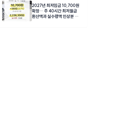
2027년 최저임금 10,700원
확정… 주 40시간 최저월급
환산액과 실수령액 인상분 총
정리